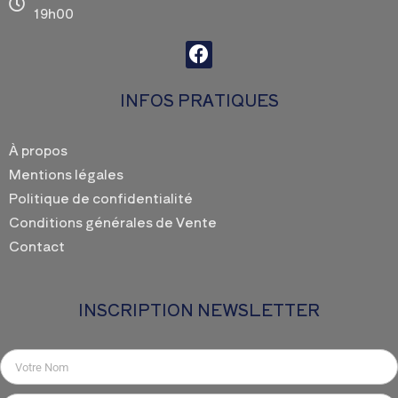
19h00
F
a
c
INFOS PRATIQUES
e
b
o
À propos
o
Mentions légales
k
Politique de confidentialité
Conditions générales de Vente
Contact
INSCRIPTION NEWSLETTER
Nom