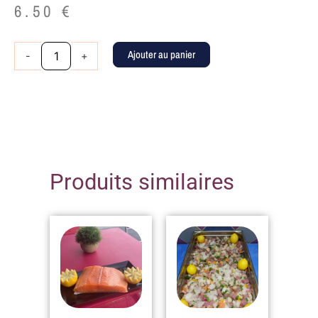
6.50
€
quantité
Ajouter au panier
-
+
de
Truite
300
GR
Produits similaires