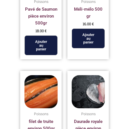
Poissons
Poissons
Pavé de Saumon
Méli-mélo 500
pièce environ
gr
500gr
16.00
€
18.00
€
Ajouter
au
Ajouter
panier
au
panier
Poissons
Poissons
filet de truite
Daurade royale
environ 500gr
pièce environ