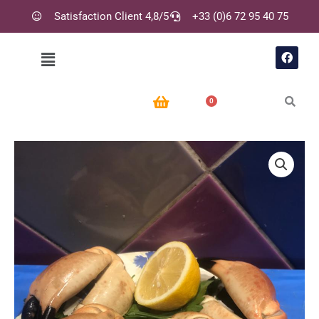
Aller
Satisfaction Client 4,8/5
+33 (0)6 72 95 40 75
au
contenu
F
Menu
a
c
e
b
o
0.00
€
o
k