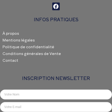
F
a
c
INFOS PRATIQUES
e
b
o
À propos
o
Mentions légales
k
Politique de confidentialité
Conditions générales de Vente
Contact
INSCRIPTION NEWSLETTER
Nom
Email