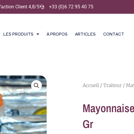
faction Client 4,8/5
+33 (0)6 72 95 40 75
LES PRODUITS
À PROPOS
ARTICLES
CONTACT
Accueil
/
Traiteur
/ May
Mayonnaise
Gr