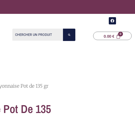
F
a
c
e
b
0.00
o
€
o
k
onnaise Pot de 135 gr
 Pot De 135