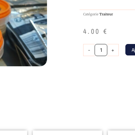
Catégorie
Traiteur
4.00
€
quantité
A
-
+
de
Mayonnaise
Pot
de
135
gr