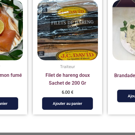
r
Traiteur
aumon fumé
Filet de hareng doux
Brandade
Sachet de 200 Gr
6.00
€
Ajou
anier
Ajouter au panier